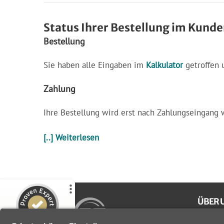
Status Ihrer Bestellung im Kund
Bestellung
Sie haben alle Eingaben im
Kalkulator
getroffen 
Zahlung
Kundenbewertungen und Erfahrungen zu
Ihre Bestellung wird erst nach Zahlungseingang w
Etikettensprint GmbH
%
100
SEHR GUT
[..] Weiterlesen
Empfehlungen auf
ProvenExpert.com
5,00
/
4,91
32
19
1
Bewertungen von
Bewertungen auf
ÜBER 
anderen Quelle
ProvenExpert.com
Bei uns