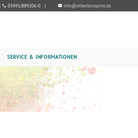
:
03491/889206-0
|
info@etikettensprint.de
SERVICE & INFORMATIONEN