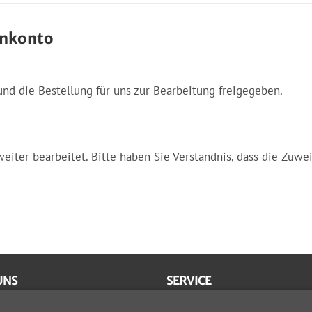
enkonto
und die Bestellung für uns zur Bearbeitung freigegeben.
eiter bearbeitet. Bitte haben Sie Verständnis, dass die Zuwe
UNS
SERVICE
 bleiben Sie kleben!
Kontakt